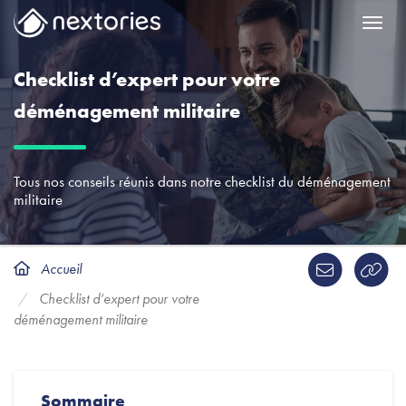
Menu
Checklist d’expert pour votre
déménagement militaire
Tous nos conseils réunis dans notre checklist du déménagement
militaire
Accueil
Checklist d’expert pour votre
déménagement militaire
Sommaire